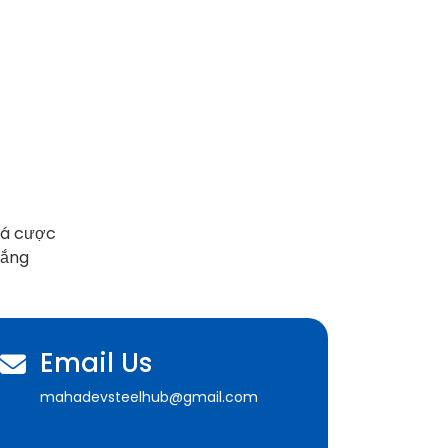
 cá cược
hắng
Email Us
mahadevsteelhub@gmail.com