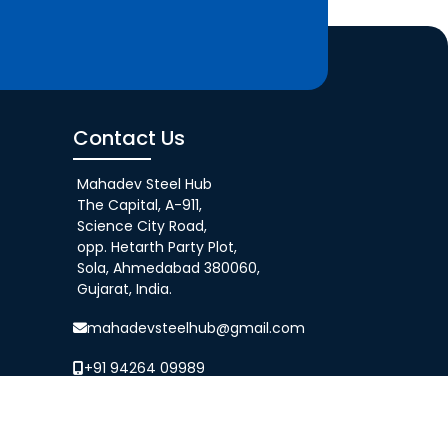
Contact Us
Mahadev Steel Hub
The Capital, A-911,
Science City Road,
opp. Hetarth Party Plot,
Sola, Ahmedabad 380060,
Gujarat, India.
mahadevsteelhub@gmail.com
+91 94264 09989