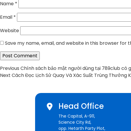
Name
*
Email
*
Website
Save my name, email, and website in this browser for 
Post
Previous
Previous
Chính sách bảo mật người dùng tại 789club có gì
Next
post:
Next
Cách Đọc Lịch Sử Quay Và Xác Suất Trúng Thưởng Kh
navigation
post:
Head Office
The Capital, A-911,
Science City Rd,
opp. Hetarth Party Plot,