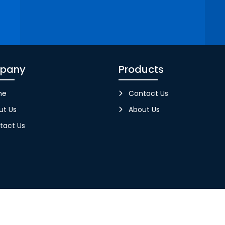
pany
Products
me
Contact Us
ut Us
About Us
tact Us