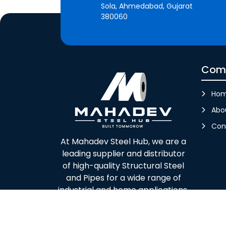
Sola, Ahmedabad, Gujarat
380060
Com
Ho
Abo
Con
At Mahadev Steel Hub, we are a
leading supplier and distributor
of high-quality Structural Steel
and Pipes for a wide range of
industrial and home applications.