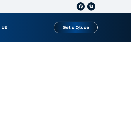
 Us
Get a Qtuoe